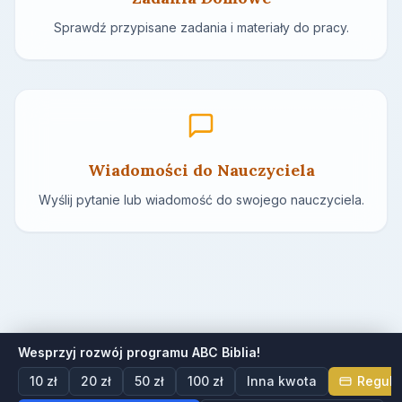
Sprawdź przypisane zadania i materiały do pracy.
Wiadomości do Nauczyciela
Wyślij pytanie lub wiadomość do swojego nauczyciela.
Wesprzyj rozwój programu ABC Biblia!
10 zł
20 zł
50 zł
100 zł
Inna kwota
Regula