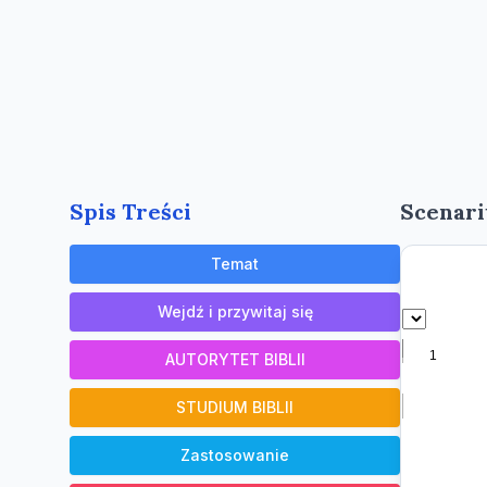
Spis Treści
Scenari
Temat
Wejdź i przywitaj się
AUTORYTET BIBLII
STUDIUM BIBLII
Zastosowanie