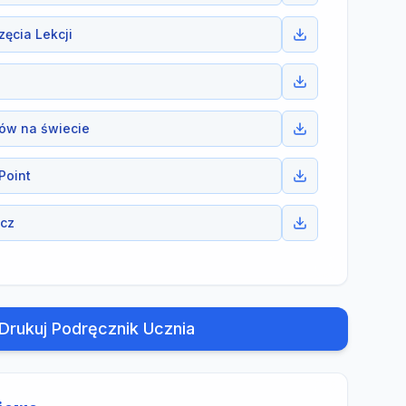
ęcia Lekcji
ów na świecie
Point
ecz
ciowe
Drukuj Podręcznik Ucznia