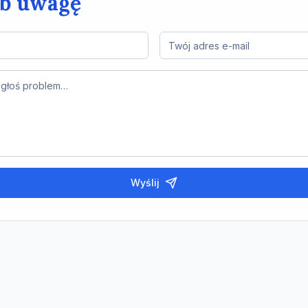
ub uwagę
Wyślij