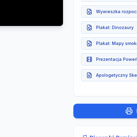
Wywieszka rozpocz
Plakat: Dinozaury
Plakat: Mapy smok
Prezentacja Power
Apologetyczny Sk
Aneks - Gry Pamię