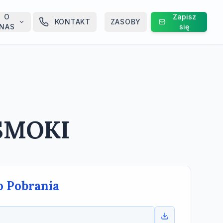
O
Zapisz
KONTAKT
ZASOBY
NAS
się
 SMOKI
o Pobrania