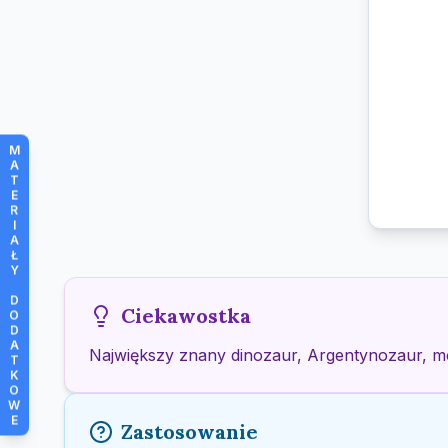
M
A
T
E
R
I
A
Ł
Y
D
Ciekawostka
O
D
A
Największy znany dinozaur, Argentynozaur, móg
T
K
O
W
E
Zastosowanie