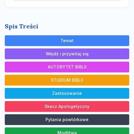
Spis Treści
Temat
Wejdź i przywitaj się
AUTORYTET BIBLII
STUDIUM BIBLII
Zastosowanie
Skecz Apologetyczny
Pytania powtórkowe
Modlitwa