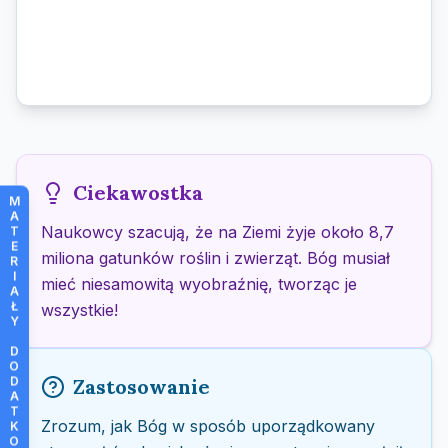
Ciekawostka
M
A
Naukowcy szacują, że na Ziemi żyje około 8,7
T
E
miliona gatunków roślin i zwierząt. Bóg musiał
R
I
mieć niesamowitą wyobraźnię, tworząc je
A
Ł
wszystkie!
Y
D
O
D
Zastosowanie
A
T
Zrozum, jak Bóg w sposób uporządkowany
K
O