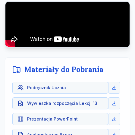
Materiały do Pobrania
Podręcznik Ucznia
Wywieszka rozpoczęcia Lekcji 13
Prezentacja PowerPoint
Apologetyczny Skecz