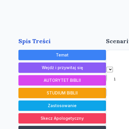
Spis Treści
Scenari
Temat
Wejdź i przywitaj się
AUTORYTET BIBLII
STUDIUM BIBLII
Zastosowanie
Skecz Apologetyczny