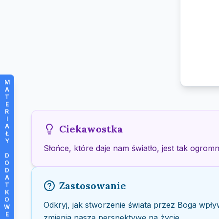
M
A
T
E
R
I
A
Ciekawostka
Ł
Y
Słońce, które daje nam światło, jest tak ogromn
D
O
D
A
Zastosowanie
T
K
O
Odkryj, jak stworzenie świata przez Boga wpły
W
E
zmienia naszą perspektywę na życie.