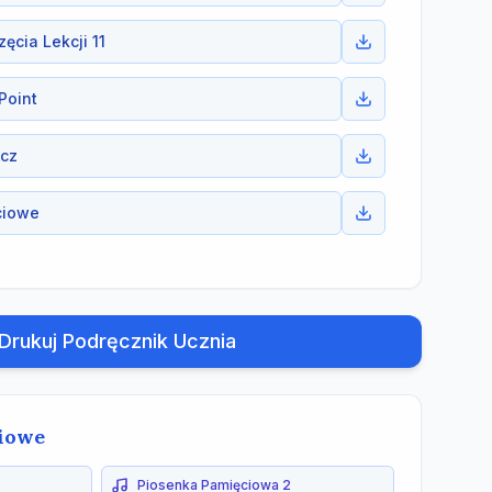
cia Lekcji 11
Point
ecz
ciowe
Drukuj Podręcznik Ucznia
iowe
Piosenka Pamięciowa 2