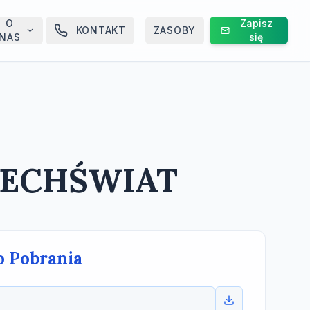
O
Zapisz
KONTAKT
ZASOBY
NAS
się
SZECHŚWIAT
o Pobrania