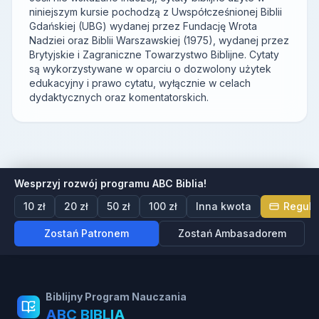
niniejszym kursie pochodzą z Uwspółcześnionej Biblii
Gdańskiej (UBG) wydanej przez Fundację Wrota
Nadziei oraz Biblii Warszawskiej (1975), wydanej przez
Brytyjskie i Zagraniczne Towarzystwo Biblijne. Cytaty
są wykorzystywane w oparciu o dozwolony użytek
edukacyjny i prawo cytatu, wyłącznie w celach
dydaktycznych oraz komentatorskich.
Wesprzyj rozwój programu ABC Biblia!
10 zł
20 zł
50 zł
100 zł
Inna kwota
Regula
Zostań Patronem
Zostań Ambasadorem
Biblijny Program Nauczania
ABC BIBLIA