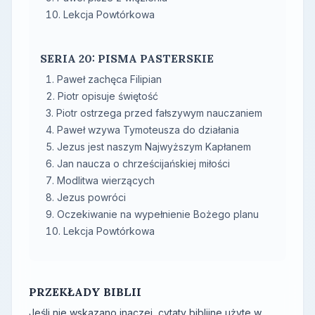
Lekcja Powtórkowa
SERIA 20: PISMA PASTERSKIE
Paweł zachęca Filipian
Piotr opisuje świętość
Piotr ostrzega przed fałszywym nauczaniem
Paweł wzywa Tymoteusza do działania
Jezus jest naszym Najwyższym Kapłanem
Jan naucza o chrześcijańskiej miłości
Modlitwa wierzących
Jezus powróci
Oczekiwanie na wypełnienie Bożego planu
Lekcja Powtórkowa
PRZEKŁADY BIBLII
Jeśli nie wskazano inaczej, cytaty biblijne użyte w