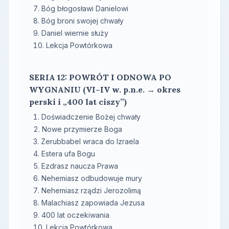
Bóg błogosławi Danielowi
Bóg broni swojej chwały
Daniel wiernie służy
Lekcja Powtórkowa
SERIA 12: POWRÓT I ODNOWA PO
WYGNANIU (VI–IV w. p.n.e. → okres
perski i „400 lat ciszy”)
Doświadczenie Bożej chwały
Nowe przymierze Boga
Zerubbabel wraca do Izraela
Estera ufa Bogu
Ezdrasz naucza Prawa
Nehemiasz odbudowuje mury
Nehemiasz rządzi Jerozolimą
Malachiasz zapowiada Jezusa
400 lat oczekiwania
Lekcja Powtórkowa