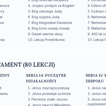
zeusza
Jozjasz podąża za Bogiem
Estera u
ycy
Bóg ostrzega Judę
Ezdrasz 
el
Bóg osądza Judę
Nehemia
sza
Bóg błogosławi Danielowi
Nehemias
Bóg broni swojej chwały
Malachia
l
Daniel wiernie służy
400 lat 
owa
Lekcja Powtórkowa
Lekcja
AMENT (80 LEKCJI)
DZINY
SERIA 14: POCZĄTEK
SERIA 15
DZIAŁALNOŚCI
ZESPOŁU
ł
Jezus zwycięża pokusę
Jezus na
owemu
Jezus powołuje uczniów
Jezus na
Pierwsze znaki Jezusa
Jezus os
osądzanie
Jezus naucza Nikodema