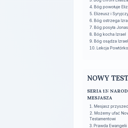
Bóg powołuje Eli
Elizeusz i Syryjcz
Bóg ostrzega Izra
Bóg posyła Jona
Bóg kocha Izrael
Bóg osądza Izrae
Lekcja Powtórk
NOWY TEST
SERIA 13: NARO
MESJASZA
Mesjasz przyszed
Możemy ufać N
Testamentowi
Prawda Ewangelii