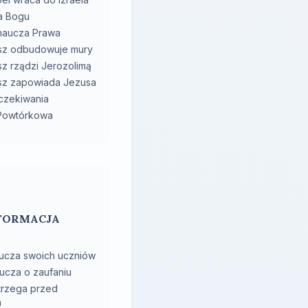
fa Bogu
naucza Prawa
sz odbudowuje mury
z rządzi Jerozolimą
sz zapowiada Jezusa
oczekiwania
 Powtórkowa
: FORMACJA
ucza swoich uczniów
ucza o zaufaniu
trzega przed
m