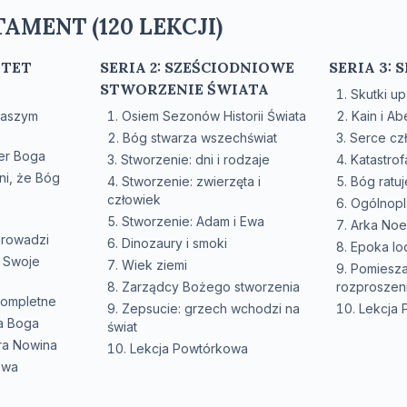
AMENT (120 LEKCJI)
YTET
SERIA 2: SZEŚCIODNIOWE
SERIA 3:
STWORZENIE ŚWIATA
Skutki u
naszym
Osiem Sezonów Historii Świata
Kain i Ab
Bóg stwarza wszechświat
Serce cz
ter Boga
Stworzenie: dni i rodzaje
Katastrof
i, że Bóg
Stworzenie: zwierzęta i
Bóg ratu
człowiek
Ogólnopl
Stworzenie: Adam i Ewa
Arka No
prowadzi
Dinozaury i smoki
Epoka l
 Swoje
Wiek ziemi
Pomiesza
Zarządcy Bożego stworzenia
rozproszen
kompletne
Zepsucie: grzech wchodzi na
Lekcja
wa Boga
świat
ra Nowina
Lekcja Powtórkowa
owa