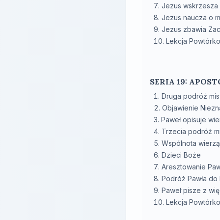
Jezus wskrzesza
Jezus naucza o m
Jezus zbawia Za
Lekcja Powtórk
SERIA 19: APOS
Druga podróż mis
Objawienie Niez
Paweł opisuje wie
Trzecia podróż m
Wspólnota wierz
Dzieci Boże
Aresztowanie Paw
Podróż Pawła do
Paweł pisze z wię
Lekcja Powtórk