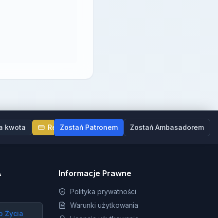
a kwota
Regularne wsparcie
Zostań Patronem
Zostań Ambasadorem
A
Informacje Prawne
Polityka prywatności
Warunki użytkowania
o Życia