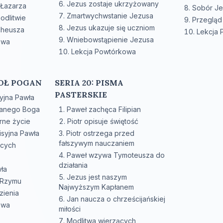
Jezus zostaje ukrzyżowany
 Łazarza
Sobór Je
Zmartwychwstanie Jezusa
odlitwie
Przegląd 
Jezus ukazuje się uczniom
cheusza
Lekcja
Wniebowstąpienie Jezusa
owa
Lekcja Powtórkowa
TOŁ POGAN
SERIA 20: PISMA
PASTERSKIE
yjna Pawła
nanego Boga
Paweł zachęca Filipian
rne życie
Piotr opisuje świętość
isyjna Pawła
Piotr ostrzega przed
fałszywym nauczaniem
ących
Paweł wzywa Tymoteusza do
działania
ła
Jezus jest naszym
 Rzymu
Najwyższym Kapłanem
zienia
Jan naucza o chrześcijańskiej
owa
miłości
Modlitwa wierzących