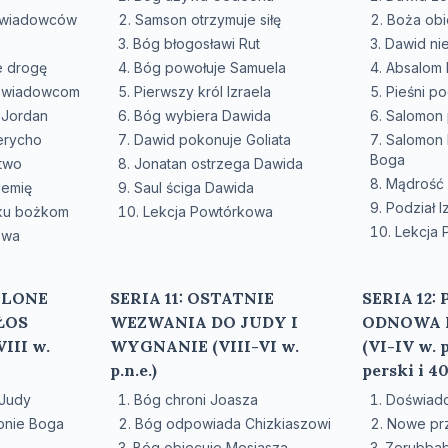
zwiadowców
Samson otrzymuje siłę
Boża obi
Bóg błogosławi Rut
Dawid ni
e drogę
Bóg powołuje Samuela
Absalom 
zwiadowcom
Pierwszy król Izraela
Pieśni p
 Jordan
Bóg wybiera Dawida
Salomon 
erycho
Dawid pokonuje Goliata
Salomon 
Boga
two
Jonatan ostrzega Dawida
Mądrość
iemię
Saul ściga Dawida
Podział I
 ku bożkom
Lekcja Powtórkowa
Lekcja
owa
IELONE
SERIA 11: OSTATNIE
SERIA 12:
ŁOS
WEZWANIA DO JUDY I
ODNOWA 
III w.
WYGNANIE (VIII-VI w.
(VI-IV w. p
p.n.e.)
perski i 40
 Judy
Bóg chroni Joasza
Doświadc
ronie Boga
Bóg odpowiada Chizkiaszowi
Nowe pr
a
Bóg obiecuje Mesjasza
Zerubbab