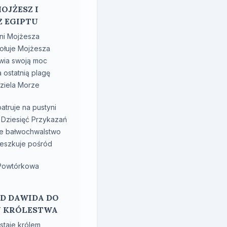
MOJŻESZ I
Z EGIPTU
ni Mojżesza
ołuje Mojżesza
wia swoją moc
 ostatnią plagę
ziela Morze
atruje na pustyni
 Dziesięć Przykazań
e bałwochwalstwo
eszkuje pośród
 Powtórkowa
 OD DAWIDA DO
U KRÓLESTWA
staje królem