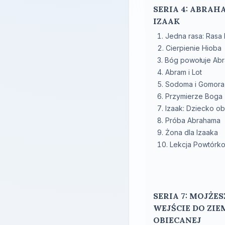
SERIA 4: ABRAH
IZAAK
Jedna rasa: Rasa 
Cierpienie Hioba
Bóg powołuje Ab
Abram i Lot
Sodoma i Gomora
Przymierze Boga
Izaak: Dziecko ob
Próba Abrahama
Żona dla Izaaka
Lekcja Powtórk
SERIA 7: MOJŻES
WEJŚCIE DO ZIE
OBIECANEJ