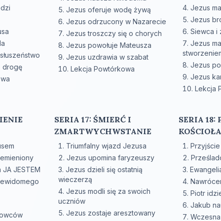
dzi
Jezus ma
Jezus oferuje wodę żywą
Jezus br
Jezus odrzucony w Nazarecie
usa
Siewca i 
Jezus troszczy się o chorych
la
Jezus ma
Jezus powołuje Mateusza
stworzenie
słuszeństwo
Jezus uzdrawia w szabat
Jezus po
e drogę
Lekcja Powtórkowa
Jezus ka
owa
Lekcja
IENIE
SERIA 17: ŚMIERĆ I
SERIA 18:
ZMARTWYCHWSTANIE
KOŚCIOŁ
tusem
Triumfalny wjazd Jezusa
Przyjści
zemieniony
Jezus upomina faryzeuszy
Prześlad
im JA JESTEM
Jezus dzieli się ostatnią
Ewangelia
wieczerzą
niewidomego
Nawrócen
Jezus modli się za swoich
Piotr idz
uczniów
Jakub na
Jezus zostaje aresztowany
dowców
Wczesna 