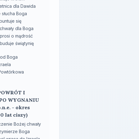
etnica dla Dawida
e słucha Boga
buntuje się
ochwały dla Boga
prosi o mądrość
buduje świątynię
 od Boga
zraela
 Powtórkowa
 POWRÓT I
PO WYGNANIU
.n.e. - okres
0 lat ciszy)
zenie Bożej chwały
zymierze Boga
el wraca do Izraela