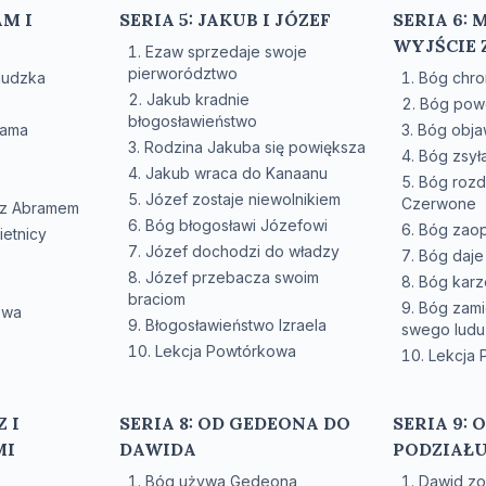
AM I
SERIA 5: JAKUB I JÓZEF
SERIA 6: 
WYJŚCIE 
Ezaw sprzedaje swoje
pierworództwo
ludzka
Bóg chro
Jakub kradnie
Bóg pow
błogosławieństwo
rama
Bóg obja
Rodzina Jakuba się powiększa
Bóg zsyła
Jakub wraca do Kanaanu
Bóg rozd
Józef zostaje niewolnikiem
Czerwone
 z Abramem
Bóg błogosławi Józefowi
Bóg zaop
ietnicy
Józef dochodzi do władzy
Bóg daje
Józef przebacza swoim
Bóg karz
braciom
Bóg zami
owa
Błogosławieństwo Izraela
swego ludu
Lekcja Powtórkowa
Lekcja
Z I
SERIA 8: OD GEDEONA DO
SERIA 9:
MI
DAWIDA
PODZIAŁ
Bóg używa Gedeona
Dawid zo