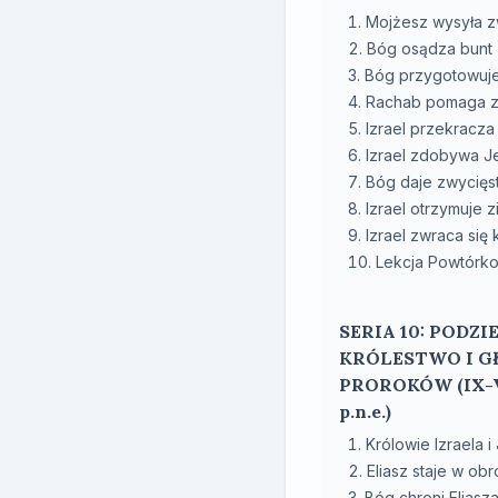
Mojżesz wysyła 
Bóg osądza bunt
Bóg przygotowuj
Rachab pomaga 
Izrael przekracza
Izrael zdobywa J
Bóg daje zwycięs
Izrael otrzymuje z
Izrael zwraca się
Lekcja Powtórk
SERIA 10: PODZ
KRÓLESTWO I G
PROROKÓW (IX-V
p.n.e.)
Królowie Izraela i
Eliasz staje w ob
Bóg chroni Eliasz