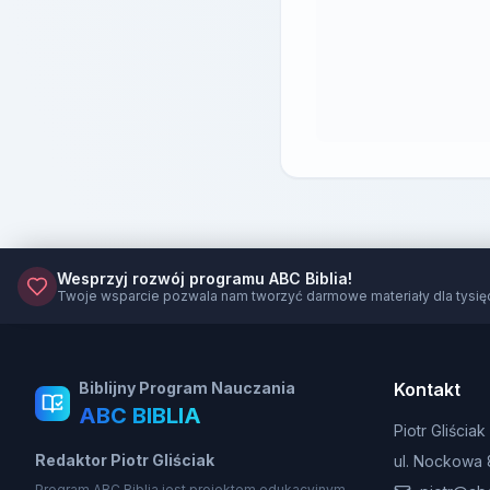
Wesprzyj rozwój programu ABC Biblia!
Twoje wsparcie pozwala nam tworzyć darmowe materiały dla tysię
Biblijny Program Nauczania
Kontakt
ABC BIBLIA
Piotr Gliściak
Redaktor Piotr Gliściak
ul. Nockowa 
Program ABC Biblia jest projektem edukacyjnym