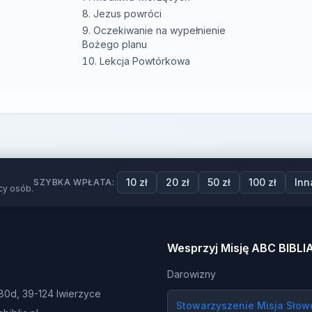
Jezus powróci
Oczekiwanie na wypełnienie
Bożego planu
Lekcja Powtórkowa
10 zł
20 zł
50 zł
100 zł
Inn
SZYBKA WPŁATA:
cy osób.
Wesprzyj Misję ABC BIBLI
Darowizny
80d, 39-124 Iwierzyce
Stowarzyszenie Misja Słow