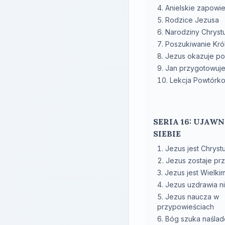
Anielskie zapowie
Rodzice Jezusa
Narodziny Chryst
Poszukiwanie Kró
Jezus okazuje po
Jan przygotowuj
Lekcja Powtórk
SERIA 16: UJAWN
SIEBIE
Jezus jest Chrys
Jezus zostaje pr
Jezus jest Wielk
Jezus uzdrawia 
Jezus naucza w
przypowieściach
Bóg szuka naśla