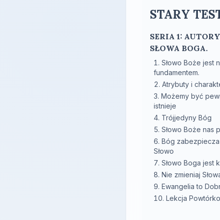
STARY TEST
SERIA 1: AUTOR
SŁOWA BOGA.
Słowo Boże jest 
fundamentem.
Atrybuty i charak
Możemy być pewn
istnieje
Trójjedyny Bóg
Słowo Boże nas 
Bóg zabezpiecza
Słowo
Słowo Boga jest 
Nie zmieniaj Sło
Ewangelia to Dob
Lekcja Powtórk