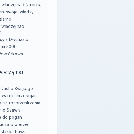
 władzę nad śmiercią
oni swojej władzy
ziarno
 władzę nad
m
syła Dwunastu
rmi 5000
 Powtórkowa
 POCZĄTKI
A
e Ducha Świętego
owania chrześcijan
 się rozprzestrzenia
ie Szawła
ie do pogan
ucza o wierze
służba Pawła