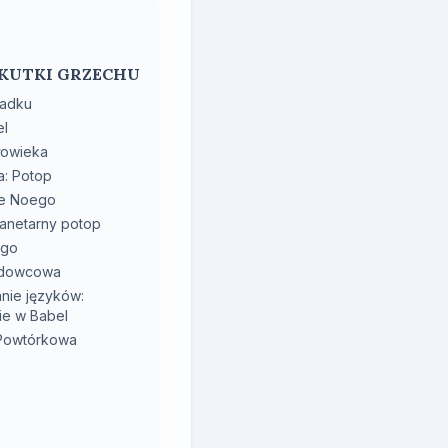
 SKUTKI GRZECHU
padku
el
łowieka
a: Potop
je Noego
anetarny potop
ego
odowcowa
nie języków:
ie w Babel
 Powtórkowa