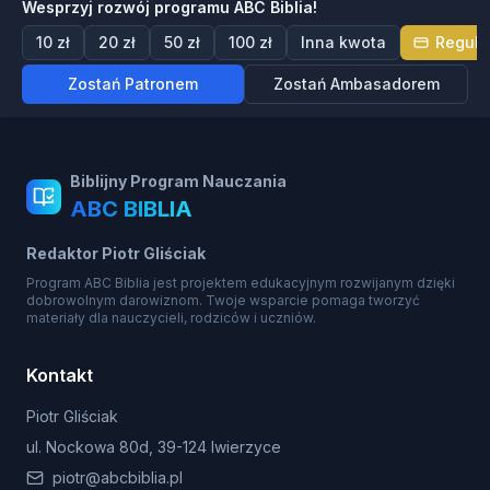
Wesprzyj rozwój programu ABC Biblia!
10 zł
20 zł
50 zł
100 zł
Inna kwota
Regula
Zostań Patronem
Zostań Ambasadorem
Biblijny Program Nauczania
ABC BIBLIA
Redaktor Piotr Gliściak
Program ABC Biblia jest projektem edukacyjnym rozwijanym dzięki
dobrowolnym darowiznom. Twoje wsparcie pomaga tworzyć
materiały dla nauczycieli, rodziców i uczniów.
Kontakt
Piotr Gliściak
ul. Nockowa 80d, 39-124 Iwierzyce
piotr@abcbiblia.pl