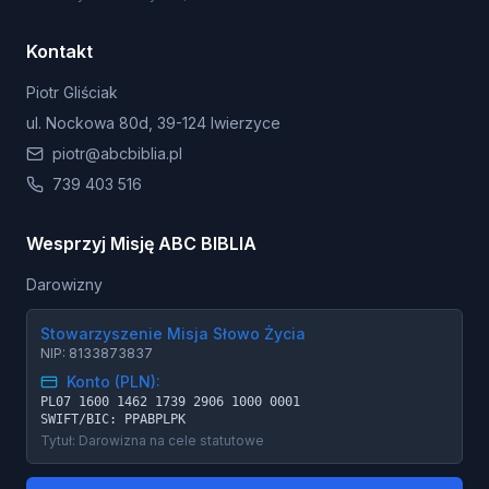
Kontakt
Piotr Gliściak
ul. Nockowa 80d, 39-124 Iwierzyce
piotr@abcbiblia.pl
739 403 516
Wesprzyj Misję ABC BIBLIA
Darowizny
Stowarzyszenie Misja Słowo Życia
NIP: 8133873837
Konto (PLN):
PL07 1600 1462 1739 2906 1000 0001
SWIFT/BIC: PPABPLPK
Tytuł: Darowizna na cele statutowe