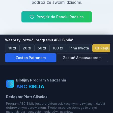
podróż ze swoimi dziećmi.
Przejdź do Panelu Rodzica
Wesprzyj rozwój programu ABC Biblia!
10 zł
20 zł
50 zł
100 zł
Inna kwota
Regula
Zostań Patronem
Zostań Ambasadorem
Biblijny Program Nauczania
ABC BIBLIA
Redaktor Piotr Gliściak
Program ABC Biblia jest projektem edukacyjnym rozwijanym dzięki
dobrowolnym darowiznom. Twoje wsparcie pomaga tworzyć
materiały dla nauczycieli, rodziców i uczniów.